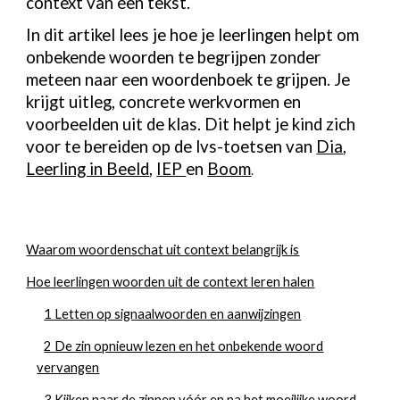
context van een tekst.
In dit artikel lees je hoe je leerlingen helpt om
onbekende woorden te begrijpen zonder
meteen naar een woordenboek te grijpen. Je
krijgt uitleg, concrete werkvormen en
voorbeelden uit de klas. Dit
helpt je kind zich
voor te bereiden op de lvs-toetsen van
Dia
,
Leerling in Beeld
,
IEP
en
Boom
.
Waarom woordenschat uit context belangrijk is
Hoe leerlingen woorden uit de context leren halen
1 Letten op signaalwoorden en aanwijzingen
2 De zin opnieuw lezen en het onbekende woord
vervangen
3 Kijken naar de zinnen vóór en na het moeilijke woord